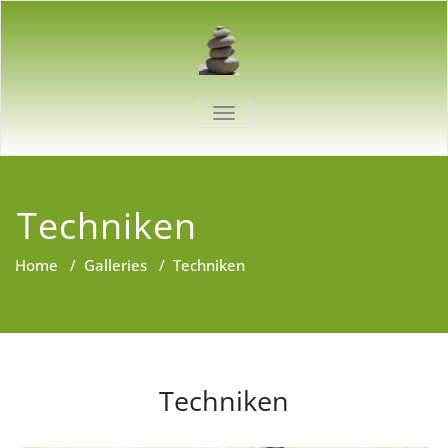
Skip
to
content
SCHALTE
NAVIGATION
Techniken
Home
/
Galleries
/
Techniken
Techniken