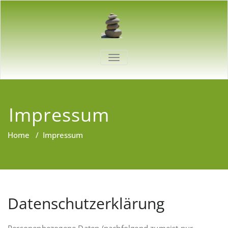
Skip
to
content
SCHALTE
NAVIGATION
Impressum
Home
/
Impressum
Datenschutzerklärung